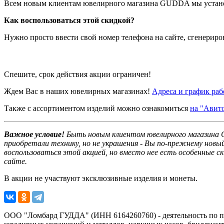
Всем новым клиентам ювелирного магазина GUDDA мы уста
Как воспользоваться этой скидкой?
Нужно просто ввести свой номер телефона на сайте, сгенериро
ᅠ ᅠ
Спешите, срок действия акции ограничен!
Ждем Вас в наших ювелирных магазинах!
Адреса и график ра
Также с ассортиментом изделий можно ознакомиться
на "Авит
Важное условие!
Быть новым клиентом ювелирного магазина G
приобретали технику, но не украшения - Вы по-прежнему новый
воспользоваться этой акцией, но вместо нее есть особенные 
сайте.
В акции не участвуют эксклюзивные изделия и монеты.
ООО "Ломбард ГУДДА" (ИНН 6164260760) - деятельность по п