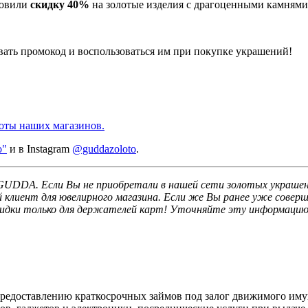
новили
скидку 40%
на золотые изделия с драгоценными камнями
вать промокод и воспользоваться им при покупке украшений!
боты наших магазинов.
о"
и
в Instagram
@guddazoloto
.
UDDA. Если Вы не приобретали в нашей сети золотых украшени
 клиент для ювелирного магазина. Если же Вы ранее уже соверш
скидки только для держателей карт! Уточняйте эту информацию 
редоставлению краткосрочных займов под залог движимого им