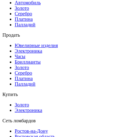
Автомобиль
Золото
Серебро
Платина
Палладий
Продать
Ювелирные изделия
Электроника
Часы
Бриллиaнты
Золото
Серебро
Платина
Палладий
Купить
Золото
Электроника
Сеть ломбардов
Ростов-на-Дону
Ростовcкая область