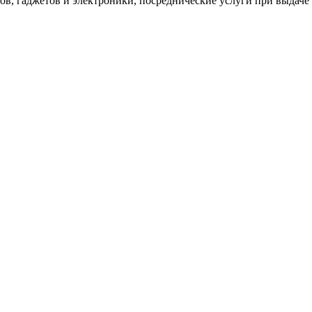
в, гаджетов и электроники, посреднические услуги при выдаче 