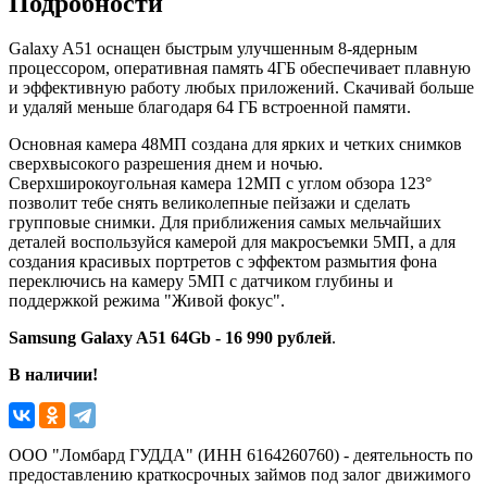
Подробности
Galaxy A51 оснащен быстрым улучшенным 8-ядерным
процессором, оперативная память 4ГБ обеспечивает плавную
и эффективную работу любых приложений. Скачивай больше
и удаляй меньше благодаря 64 ГБ встроенной памяти.
Основная камера 48МП создана для ярких и четких снимков
сверхвысокого разрешения днем и ночью.
Сверхширокоугольная камера 12МП с углом обзора 123°
позволит тебе снять великолепные пейзажи и сделать
групповые снимки. Для приближения самых мельчайших
деталей воспользуйся камерой для макросъемки 5МП, а для
создания красивых портретов с эффектом размытия фона
переключись на камеру 5МП с датчиком глубины и
поддержкой режима "Живой фокус".
Samsung Galaxy A51 64Gb - 16 990 рублей
.
В наличии!
ООО "Ломбард ГУДДА" (ИНН 6164260760) - деятельность по
предоставлению краткосрочных займов под залог движимого